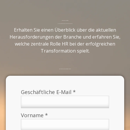
Kostenloses Whitepaper
Wie HR die Zukunft der Ver- und Entsorgungsunternehmen erfolgreich gestaltet
Erhalten Sie einen Überblick über die aktuellen
Herausforderungen der Branche und erfahren Sie,
welche zentrale Rolle HR bei der erfolgreichen
Transformation spielt.
Jetzt ausfüllen und Whitepaper erhalten: