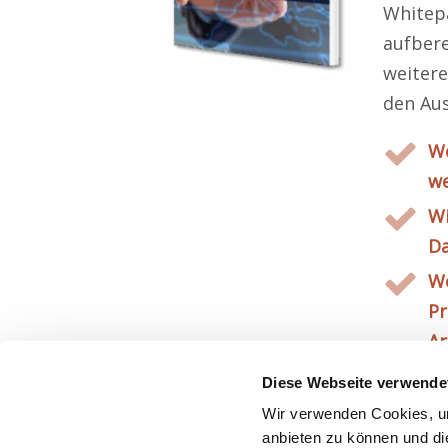
Whitepa
aufbere
weitere
den Aus
Wo
we
Wi
Da
W
Pr
Ar
Diese Webseite verwende
Wir verwenden Cookies, um
anbieten zu können und di