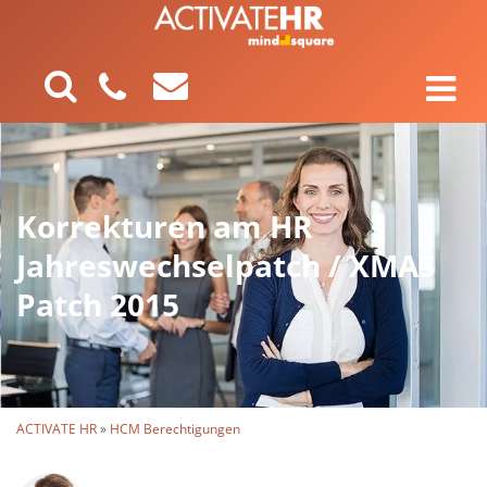
Korrekturen am HR
Jahreswechselpatch / XMAS
Patch 2015
ACTIVATE HR
»
HCM Berechtigungen