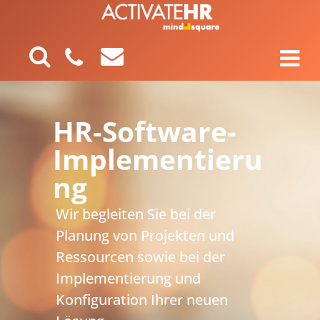
HR-Software-
Implementieru
ng
Wir begleiten Sie bei der
Planung von Projekten und
Ressourcen sowie bei der
Implementierung und
Konfiguration Ihrer neuen