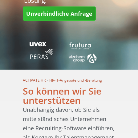
Lösung.
Unverbindliche Anfrage
ACTIVATE HR
»
HR-IT-Angebote und -Beratung
So können wir Sie
unterstützen
Unabhängig davon, ob Sie als
mittelständisches Unternehmen
eine Recruiting-Software einführen,
als Konzern Ihr Talentmanagement