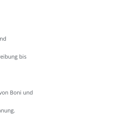
und
eibung bis
von Boni und
anung.