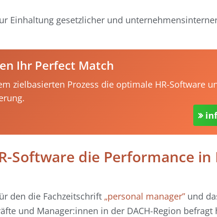
ur Einhaltung gesetzlicher und unternehmensinterne
en Ihr Perfect Match
em zielbasierten Prozess die optimale HR-Software u
erung.
in
HR-Software die Performance in 
ür den die Fachzeitschrift
„personal manager”
und da
räfte und Manager:innen in der DACH-Region befragt 