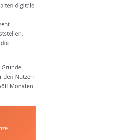
lten digitale
zent
tstellen.
 die
. Gründe
ür den Nutzen
wölf Monaten
nze