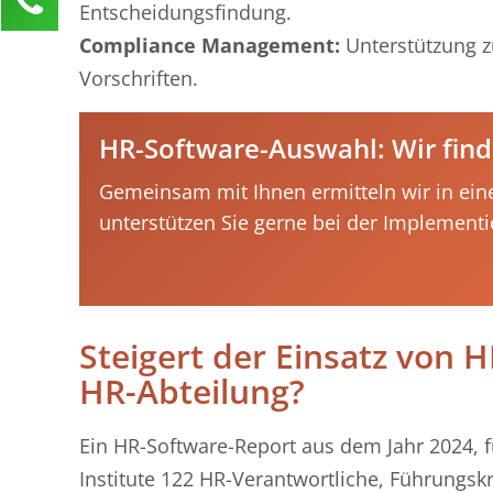
Entscheidungsfindung.
Nadja Messer
Compliance Management:
Unterstützung z
Kundenservice
Vorschriften.
0211 946 285 72-45
nadja.messer@activate-hr.de
HR-Software-Auswahl: Wir find
Ihre Anfrage
Gemeinsam mit Ihnen ermitteln wir in ein
unterstützen Sie gerne bei der Implementi
Steigert der Einsatz von 
HR-Abteilung?
Ein HR-Software-Report aus dem Jahr 2024, f
Institute 122 HR-Verantwortliche, Führungsk