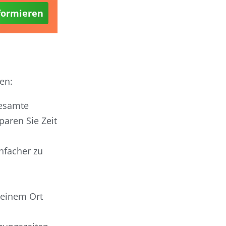
formieren
en:
gesamte
paren Sie Zeit
infacher zu
n einem Ort