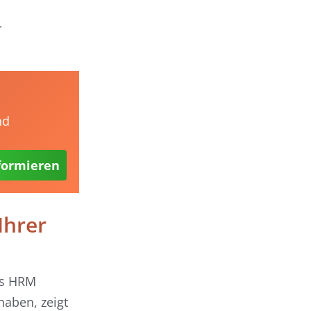
r
nd
formieren
Ihrer
s HRM
haben, zeigt