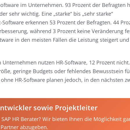
Software im Unternehmen. 93 Prozent der Befragten ha
 sehr wichtig. Eine „starke“ bis „sehr starke“
-Software erkennen 53 Prozent der Befragten. 44 Pro
Verbesserung, während 3 Prozent keine Veränderung fes
tware in den meisten Fällen die Leistung steigert und
en Unternehmen nutzen HR-Software, 12 Prozent nicht
röße, geringe Budgets oder fehlendes Bewusstsein f
n ohne HR-Software planen jedoch, in den nächsten z
twickler sowie Projektleiter
 SAP HR Berater? Wir bieten Ihnen die Möglichkeit ga
 Partner abzugeben.