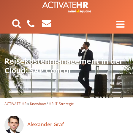
Reisekostenmanagement in der
Cloud: SAP Concur
ACTIVATE HR
»
Knowhow
/
HR-IT-Strategie
Alexander Graf