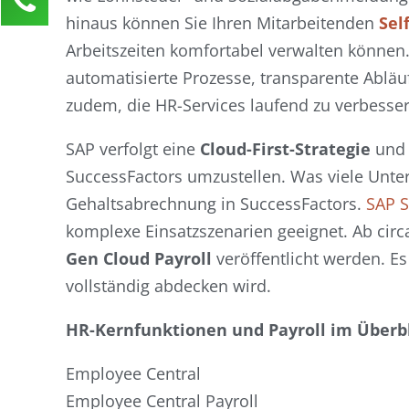
hinaus können Sie Ihren Mitarbeitenden
Sel
Nadja Messer
Kundenservice
Arbeitszeiten komfortabel verwalten können
automatisierte Prozesse, transparente Abläuf
0211 946 285 72-45
zudem, die HR-Services laufend zu verbesser
nadja.messer@activate-hr.de
SAP verfolgt eine
Cloud-First-Strategie
und 
Ihre Anfrage
SuccessFactors umzustellen. Was viele Unt
Gehaltsabrechnung in SuccessFactors.
SAP S
komplexe Einsatzszenarien geeignet. Ab cir
Gen Cloud Payroll
veröffentlicht werden. Es
vollständig abdecken wird.
HR-Kernfunktionen und Payroll im Überbl
Employee Central
Employee Central Payroll