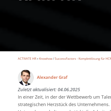
ACTIVATE HR
»
Knowhow
/
SuccessFactors - Komplettlösung für HC
Alexander Graf
Zuletzt aktualisiert:
04.06.2025
In einer Zeit, in der der Wettbewerb um Tale
strategischen Herzstück des Unternehmens. S