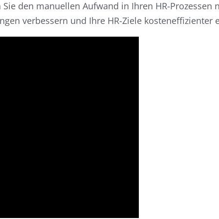
n Sie den manuellen Aufwand in Ihren HR-Prozessen 
ngen verbessern und Ihre HR-Ziele kosteneffizienter 