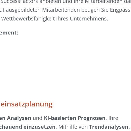
SuccessFactors anbieten und Ihre Mitarbeitenden da
gut ausgebildeten Mitarbeitenden beugen Sie Engpäss
e Wettbewerbsfähigkeit Ihres Unternehmens.
gement:
leinsatzplanung
en Analysen
und
KI-basierten Prognosen
, Ihre
chauend einzusetzen
. Mithilfe von
Trendanalysen,