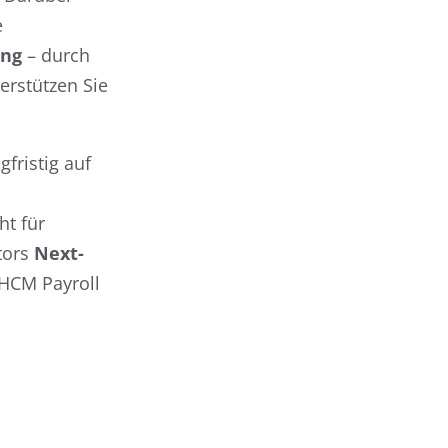
e
ung
– durch
erstützen Sie
fristig auf
ht für
tors
Next-
 HCM Payroll