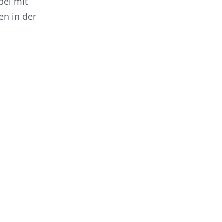
bei mit
en in der