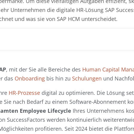
ermarke. Um diese vielfältigen Aufgaben effizient, sk
ehr Unternehmen die digitale HR-Lösung SAP Succes
ichnet und was sie von SAP HCM unterscheidet.
SAP
, mit der Sie alle Bereiche des
Human Capital Man
r das
Onboarding
bis hin zu
Schulungen
und Nachfol
Ihre
HR-Prozesse
digital zu optimieren. Die Lösung set
 Sie nach Bedarf zu einem Software-Abonnement k
samten Employee Lifecycle
Ihres Unternehmens kost
on SuccessFactors werden kontinuierlich weiterentwic
öglichkeiten profitieren. Seit 2024 bietet die Plattfo