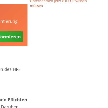
Unternehmen jetzt zur ECP wissen
müssen
entierung
formieren
en des HR-
hen Pflichten
. Darüber