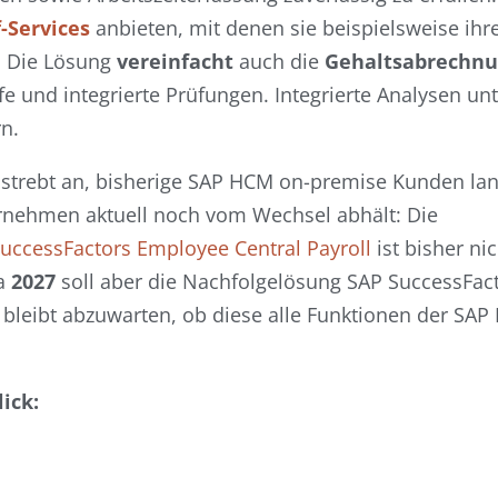
f-Services
anbieten, mit denen sie beispielsweise ihr
. Die Lösung
vereinfacht
auch die
Gehaltsabrechn
e und integrierte Prüfungen. Integrierte Analysen unt
n.
strebt an, bisherige SAP HCM on-premise Kunden lang
ernehmen aktuell noch vom Wechsel abhält: Die
uccessFactors Employee Central Payroll
ist bisher nic
ca
2027
soll aber die Nachfolgelösung SAP SuccessFac
 bleibt abzuwarten, ob diese alle Funktionen der SAP
ick: