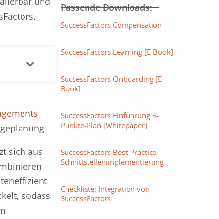
alierbar und
Passende Downloads:
sFactors.
SuccessFactors Compensation
SuccessFactors Learning [E-Book]
SuccessFactors Onboarding [E-
Book]
agements
SuccessFactors Einführung 8-
Punkte-Plan [Whitepaper]
geplanung.
zt sich aus
SuccessFactors Best-Practice
Schnittstellenimplementierung
ombinieren
eneffizient
Checkliste: Integration von
kelt, sodass
SuccessFactors
rm