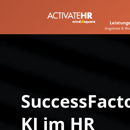
Leistung
Angebote & Wo
SuccessFact
KI im HR