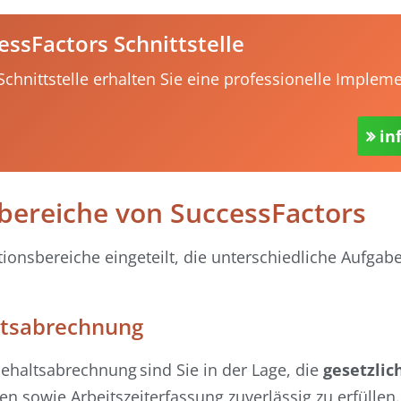
essFactors Schnittstelle
chnittstelle erhalten Sie eine professionelle Implem
in
sbereiche von SuccessFactors
tionsbereiche eingeteilt, die unterschiedliche Aufgab
ltsabrechnung
haltsabrechnung sind Sie in der Lage, die
gesetzlic
 sowie Arbeitszeiterfassung zuverlässig zu erfüllen