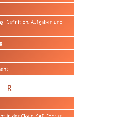
g: Definition, Aufgaben und
g
ment
R
 in der Cloud: SAP Concur