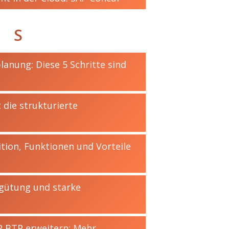
S
lanung: Diese 5 Schritte sind
t die strukturierte
ition, Funktionen und Vorteile
rgütung und starke
P BTP erweitern: Mehr