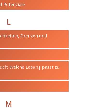
 Potenziale
L
ichkeiten, Grenzen und
eich: Welche Lösung passt zu
M