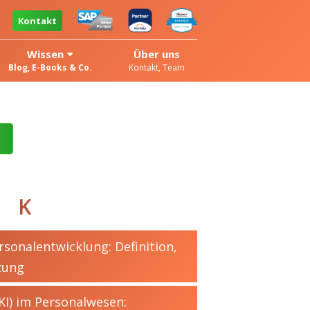
Kontakt
Wissen
Über uns
Blog, E-Books & Co.
Kontakt, Team
K
sonalentwicklung: Definition,
zung
(KI) im Personalwesen: