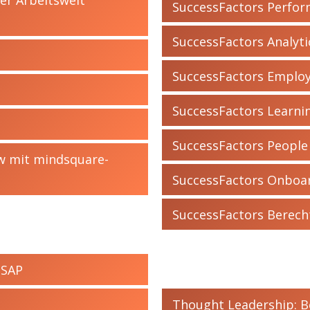
SuccessFactors Perfor
SuccessFactors Analyti
SuccessFactors Employ
SuccessFactors Learni
SuccessFactors People 
ew mit mindsquare-
SuccessFactors Onboa
SuccessFactors Berec
 SAP
t
Thought Leadership: B