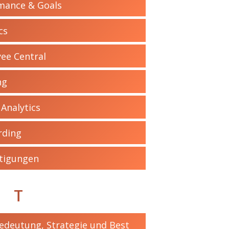
mance & Goals
cs
ee Central
ng
Analytics
rding
htigungen
T
edeutung, Strategie und Best