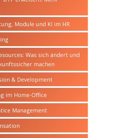
tung, Module und KI im HR
ing
sources: Was sich ändert und
ukunftssicher machen
ssion & Development
ng im Home-Office
ntice Management
nsation