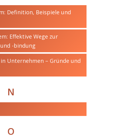
m: Definition, Beispiele und
em: Effektive Wege zur
 und -bindung
n in Unternehmen – Gründe und
N
O