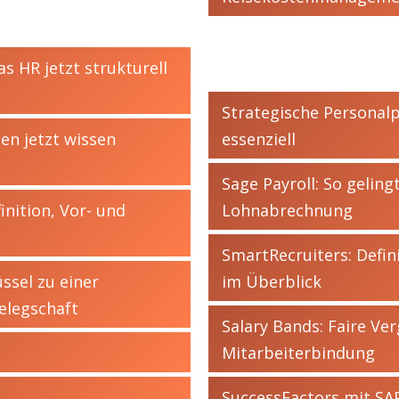
s HR jetzt strukturell
Strategische Personalp
n jetzt wissen
essenziell
Sage Payroll: So geling
inition, Vor- und
Lohnabrechnung
SmartRecruiters: Defin
ssel zu einer
im Überblick
elegschaft
Salary Bands: Faire Ve
Mitarbeiterbindung
SuccessFactors mit SA