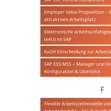
Employer Value Proposition – d
attraktiven Arbeitsplatz
Elektronische Arbeitsunfähigk
(eAU) im SAP
EuGH Entscheidung zur Arbeits
SAP ESS/MSS – Manager und Emp
Konfiguration & Überblick
F
Flexible Arbeitszeitmodelle un
Arbeitsmodelle – Die Zukunft d