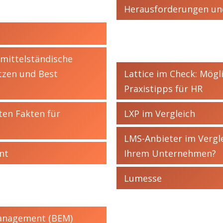
Herausforderungen und
 mittelständische
tzen und Best
Lattice im Check: Mögl
Praxistipps für HR
ten Fakten für
LXP im Vergleich
LMS-Anbieter im Vergl
nt
Ihrem Unternehmen?
Lumesse
management (BEM)