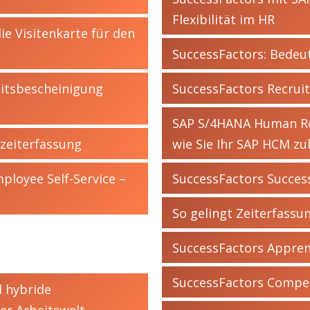
Flexibilität im HR
ie Visitenkarte für den
SuccessFactors: Bedeu
eitsbescheinigung
SuccessFactors Recruit
SAP S/4HANA Human Re
zeiterfassung
wie Sie Ihr SAP HCM z
loyee Self-Service –
SuccessFactors Succe
So gelingt Zeiterfassu
SuccessFactors Appre
SuccessFactors Compe
d hybride
er Arbeitswelt