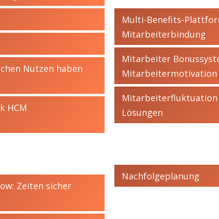
Multi-Benefits-Plattfor
Mitarbeiterbindung
Mitarbeiter Bonussyst
chen Nutzen haben
Mitarbeitermotivation
Mitarbeiterfluktuatio
ck HCM
Lösungen
Nachfolgeplanung
w: Zeiten sicher