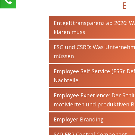
E
Nadja Messer
Kundenservice
Entgelttransparenz ab 2026: Wa
0211 946 285 72-45
klären muss
nadja.messer@activate-hr.de
ESG und CSRD: Was Unternehme
Ihre Anfrage
müssen
Employee Self Service (ESS): Def
Nachteile
Employee Experience: Der Schlü
motivierten und produktiven B
Employer Branding
SAP ERP Central Component