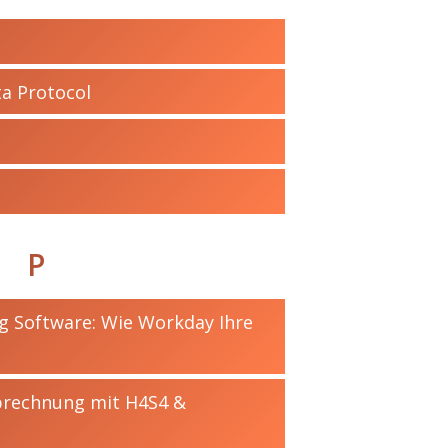
a Protocol
P
g Software: Wie Workday Ihre
abrechnung mit H4S4 &