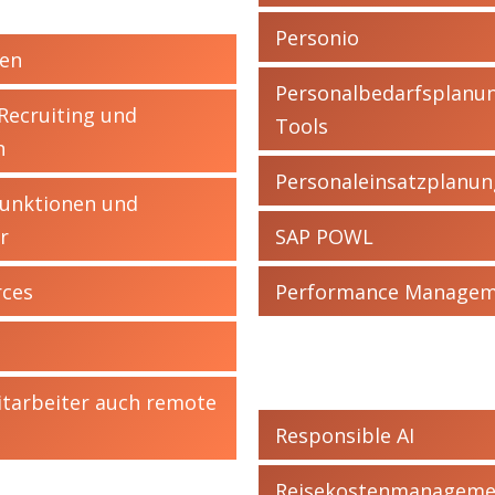
Personio
ren
Personalbedarfsplanun
Recruiting und
Tools
n
Personaleinsatzplanun
 Funktionen und
r
SAP POWL
rces
Performance Manage
itarbeiter auch remote
Responsible AI
Reisekostenmanagement