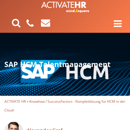
SAP HCM Talentmanagement
ACTIVATE HR
»
Knowhow
/
SuccessFactors - Komplettlösung für HCM in der
Cloud