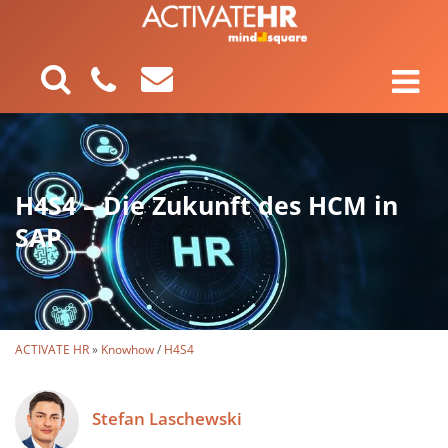
H4S4 – Die Zukunft des HCM in
SAP
ACTIVATE HR
»
Knowhow
/
H4S4
Stefan Laschewski