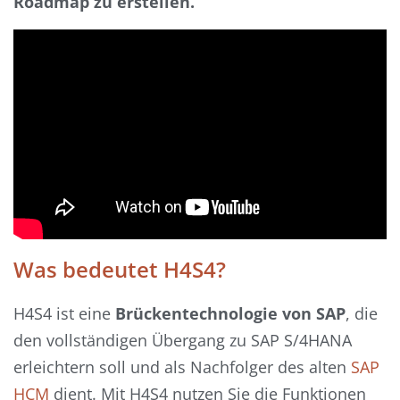
Roadmap zu erstellen.
Was bedeutet H4S4?
H4S4 ist eine
Brückentechnologie von SAP
, die
den vollständigen Übergang zu SAP S/4HANA
erleichtern soll und als Nachfolger des alten
SAP
HCM
dient. Mit H4S4 nutzen Sie die Funktionen