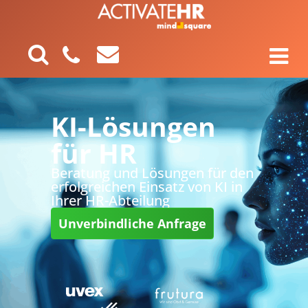
KI-Lösungen
für HR
Beratung und Lösungen für den
erfolgreichen Einsatz von KI in
Ihrer HR-Abteilung
Unverbindliche Anfrage