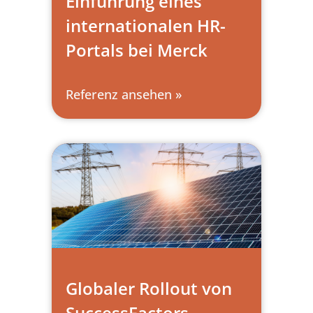
Einführung eines
internationalen HR-
Portals bei Merck
Referenz ansehen »
Globaler Rollout von
SuccessFactors