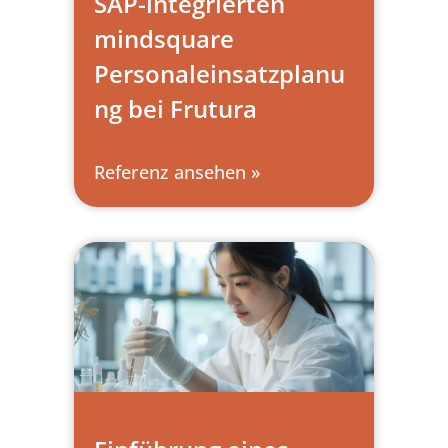
SAP-integrierten
mindsquare
Personaleinsatzplanu
ng bei Frutura
Referenz ansehen »