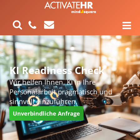
KI Readiness Check
Wir helfen Ihnen, KI in Ihre
Personalarbeit pragmatisch und
sinnvoll einzuführen.
Unverbindliche Anfrage