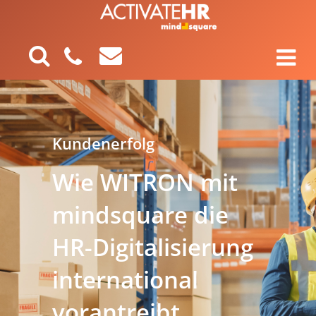
Kundenerfolg
Wie WITRON mit
mindsquare die
HR-Digitalisierung
international
vorantreibt