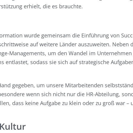
tützung erhielt, die es brauchte.
ormation wurde gemeinsam die Einführung von Succe
ng schrittweise auf weitere Länder auszuweiten. Neben
ange-Managements, um den Wandel im Unternehmen op
ms entlastet, sodass sie sich auf strategische Aufga
and gegeben, um unsere Mitarbeitenden selbstständi
nsbesondere wenn sich nicht nur die HR-Abteilung, so
en, dass keine Aufgabe zu klein oder zu groß war – u
 Kultur