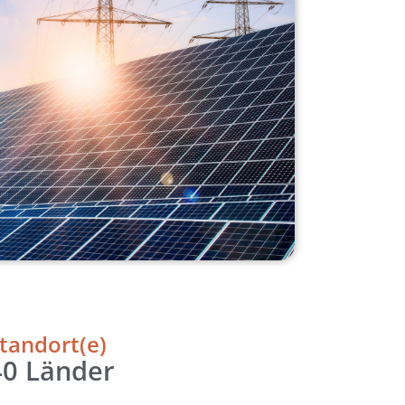
tandort(e)
40 Länder