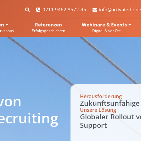
0211 9462 8572-45
info@activate-hr.de
en
Referenzen
Webinare & Events
rkshops
Erfolgsgeschichten
Digital & vor Ort
 von
Herausforderung
Zukunftsunfähige
Unsere Lösung
ecruiting
Globaler Rollout 
Support