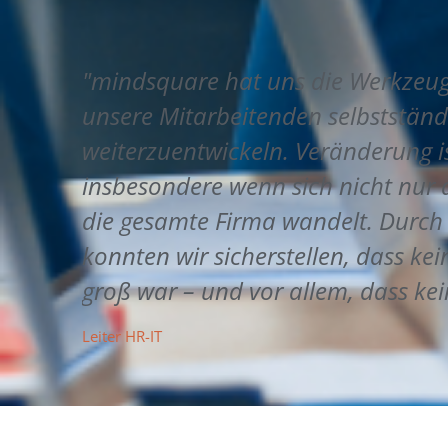
"mindsquare hat uns die Werkzeu
unsere Mitarbeitenden selbstständ
weiterzuentwickeln. Veränderung ist
insbesondere wenn sich nicht nur 
die gesamte Firma wandelt. Durc
konnten wir sicherstellen, dass ke
groß war – und vor allem, dass kei
Leiter HR-IT