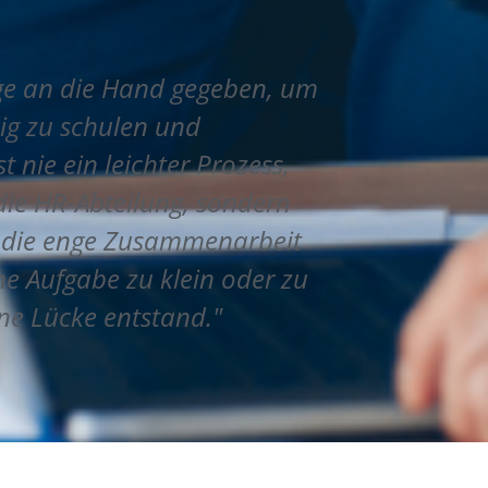
ge an die Hand gegeben, um
ig zu schulen und
 nie ein leichter Prozess,
die HR-Abteilung, sondern
h die enge Zusammenarbeit
ine Aufgabe zu klein oder zu
ne Lücke entstand."