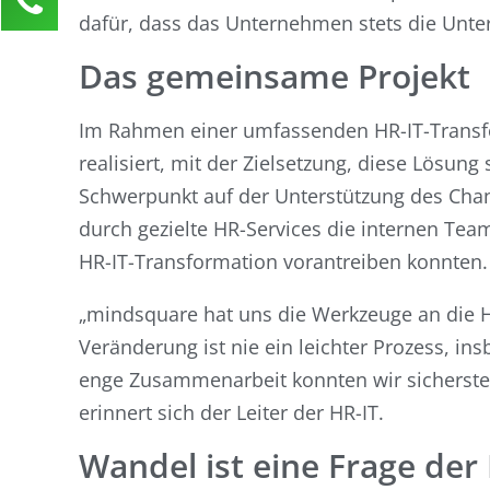
dafür, dass das Unternehmen stets die Unters
Nadja Messer
Kundenservice
Das gemeinsame Projekt
0211 946 285 72-45
nadja.messer@activate-hr.de
Im Rahmen einer umfassenden HR-IT-Transf
realisiert, mit der Zielsetzung, diese Lösu
Ihre Anfrage
Schwerpunkt auf der Unterstützung des Ch
durch gezielte HR-Services die internen Tea
HR-IT-Transformation vorantreiben konnten.
„mindsquare hat uns die Werkzeuge an die H
Veränderung ist nie ein leichter Prozess, i
enge Zusammenarbeit konnten wir sicherstell
erinnert sich der Leiter der HR-IT.
Wandel ist eine Frage der