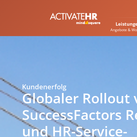
Leistung
Angebote & Wo
Kundenerfolg
Globaler Rollout
SuccessFactors R
und HR-Service-