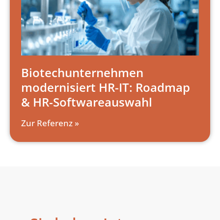
Biotechunternehmen
modernisiert HR-IT: Roadmap
& HR-Softwareauswahl
Zur Referenz »