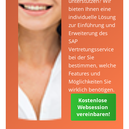
unterstützen? Wir
bieten Ihnen eine
individuelle Lösung
zur Einführung und
Erweiterung des
SAP
Vertretungsservice
bei der Sie
bestimmen, welche
Features und
Möglichkeiten Sie
wirklich benötigen.
Kostenlose 
Websession 
vereinbaren!