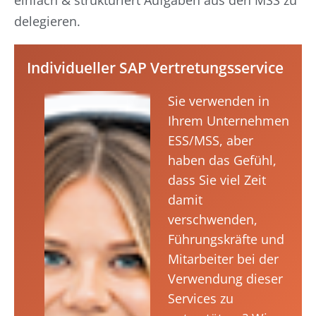
einfach & strukturiert Aufgaben aus den MSS zu
delegieren.
Individueller SAP Vertretungsservice
Sie verwenden in
Ihrem Unternehmen
ESS/MSS, aber
haben das Gefühl,
dass Sie viel Zeit
damit
verschwenden,
Führungskräfte und
Mitarbeiter bei der
Verwendung dieser
Services zu