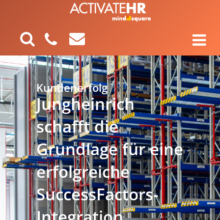
Kundenerfolg
Jungheinrich
schafft die
Grundlage für eine
erfolgreiche
SuccessFactors-
Integration