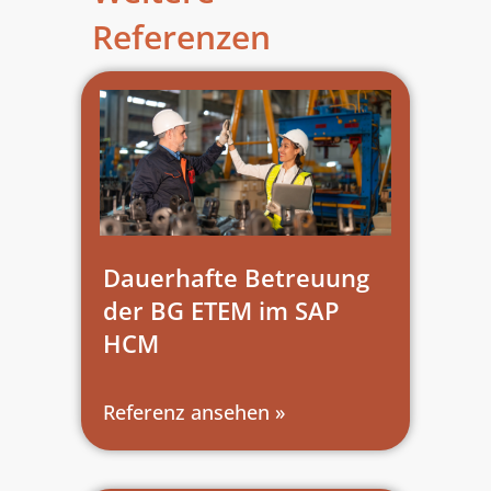
Referenzen
Dauerhafte Betreuung
der BG ETEM im SAP
HCM
Referenz ansehen »