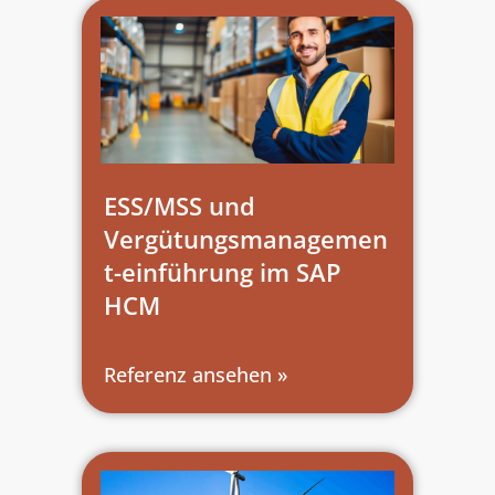
ESS/MSS und
Vergütungsmanagemen
t-einführung im SAP
HCM
Referenz ansehen »