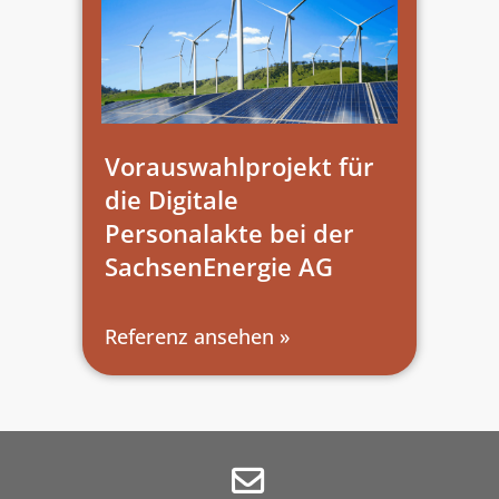
Vorauswahlprojekt für
die Digitale
Personalakte bei der
SachsenEnergie AG
Referenz ansehen »