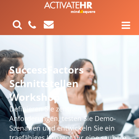
SuccessFactors
Schnittstellen
Workshop
Definieren Sie zentrale
Anforderungen, testen Sie Demo-
Szenarien und entwickeln Sie ein
tragfähiges Konzept für eine saubere,