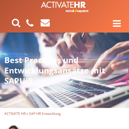
Best Practices und
Entwicklungsansätze mit
SAPUI5
ACTIVATE HR
»
SAP HR Entwicklung