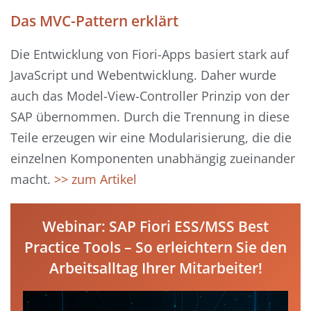
Das MVC-Pattern erklärt
Die Entwicklung von Fiori-Apps basiert stark auf
JavaScript und Webentwicklung. Daher wurde
auch das Model-View-Controller Prinzip von der
SAP übernommen. Durch die Trennung in diese
Teile erzeugen wir eine Modularisierung, die die
einzelnen Komponenten unabhängig zueinander
macht.
>> zum Artikel
Webinar: SAP Fiori ESS/MSS Best
Practice Tools – So erleichtern Sie den
Arbeitsalltag Ihrer Mitarbeiter!