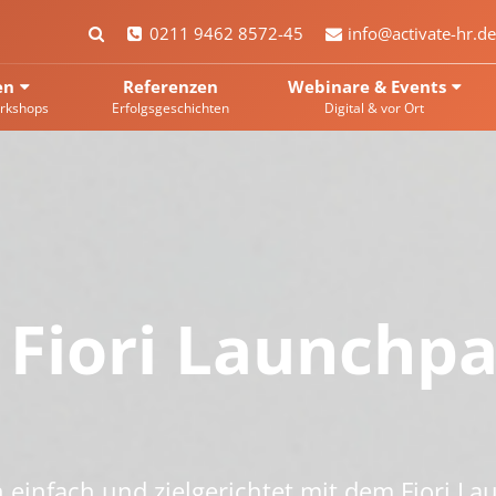
0211 9462 8572-45
info@activate-hr.de
en
Referenzen
Webinare & Events
rkshops
Erfolgsgeschichten
Digital & vor Ort
Fiori Launchp
n einfach und zielgerichtet mit dem Fiori L