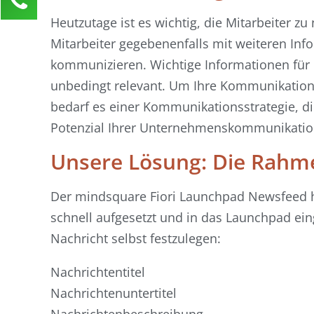
Nadja Messer
Heutzutage ist es wichtig, die Mitarbeiter 
Kundenservice
Mitarbeiter gegebenenfalls mit weiteren In
kommunizieren. Wichtige Informationen für 
0211 946 285 72-45
nadja.messer@activate-hr.de
unbedingt relevant. Um Ihre Kommunikation e
bedarf es einer Kommunikationsstrategie, di
Ihre Anfrage
Potenzial Ihrer Unternehmenskommunikatio
Unsere Lösung: Die Rahm
Der mindsquare Fiori Launchpad Newsfeed hi
schnell aufgesetzt und in das Launchpad eing
Nachricht selbst festzulegen:
Nachrichtentitel
Nachrichtenuntertitel