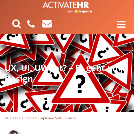
UX, UI, UWhat? – Es geht um’s
Design
ACTIVATE HR
»
SAP Employee Self-Services