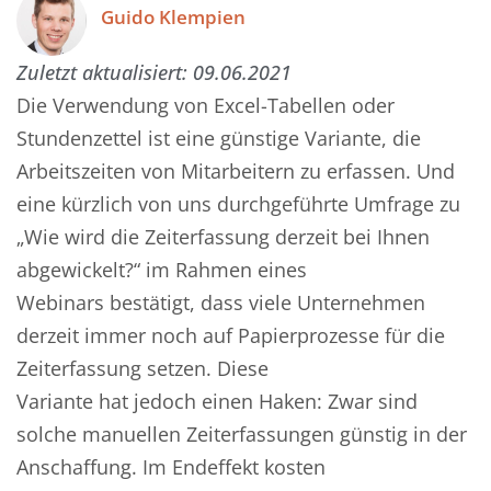
Guido Klempien
Zuletzt aktualisiert:
09.06.2021
Die Verwendung von
Excel-Tabellen
oder
Stundenzettel
ist eine günstige
Variante
,
die
Arbeitszeiten von Mitarbeitern
zu erfassen.
Und
eine kürzlich von uns durchgeführte Umfrage
zu
„Wie wird die Zeiterfassung derzeit bei Ihnen
abgewickelt
?
“
im Rahmen eines
Webinars
bestätigt
, dass viele Unternehmen
derzeit immer noch
auf Papierprozesse für die
Zeiterfassung setzen.
Diese
Variante
hat
jedoch
einen Haken: Zwar
sind
solche manuellen
Zeiterfassung
en
günstig
in der
Anschaffung
. Im Endeffekt
koste
n