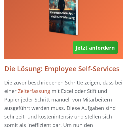
Jetzt anfordern
Die Lösung:
Employee
Self
-Services
Die zuvor beschriebenen Schritte
zeigen, das
s
b
ei
einer
Zeiterfassung
mit Excel oder Stift und
Papier jeder Schritt manuell von Mitarbeitern
ausgeführt werden
muss
.
Diese Aufgaben sind
sehr
zeit- und kostenintensiv und stellen sich
somit als
ineffizient
dar.
Um nun
den