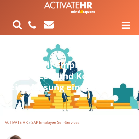
Wie Sie mit Employee Self-
Service Zeit und Kosten in der
Zeiterfassung einsparen
ACTIVATE HR
»
SAP Employee Self-Services