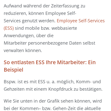
Aufwand
während der Zeiterfassung zu
reduzieren,
können
Employee
Self
-
Services
genutzt werden
.
Employee
Self
-Services
(ESS)
sind
mobile bzw. webbasierte
Anwendungen,
über die
Mitarbeiter
personenbezogene Daten selbst
verwalten können.
So entlaste
n
ESS Ihre Mitarbeiter
: Ein
Beispiel
Bspw.
ist
es mit ESS u. a. möglich,
Komm- und
Gehzeiten mit einem K
nopfdruck
zu bestätigen.
Wie Sie unten in der Grafik sehen können, wird
bei der Komm
en
– bzw. Geh
en-Z
eit die aktuelle