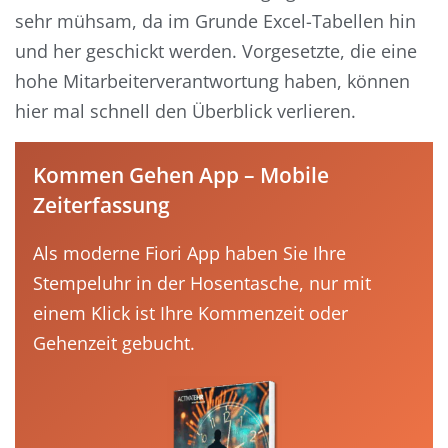
sehr mühsam, da im Grunde Excel-Tabellen hin
und her geschickt werden.
Vorgesetzte, die eine
hohe Mitarbeiterverantwortung haben
, können
hier mal schnell den Überblick verlieren
.
Kommen Gehen App – Mobile
Zeiterfassung
Als moderne Fiori App haben Sie Ihre
Stempeluhr in der Hosentasche, nur mit
einem Klick ist Ihre Kommenzeit oder
Gehenzeit gebucht.