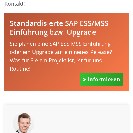
Kontakt!
Standardisierte SAP ESS/MSS
Einführung bzw. Upgrade
Sie planen eine SAP ESS MSS Einführung
oder ein Upgrade auf ein neues Release?
Was für Sie ein Projekt ist, ist für uns
Routine!
informieren