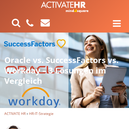
Oracle vs. SuccessFactors vs.
Workday – 3 Lösungen im
Vergleich
ACTIVATE HR
»
HR-IT-Strategie