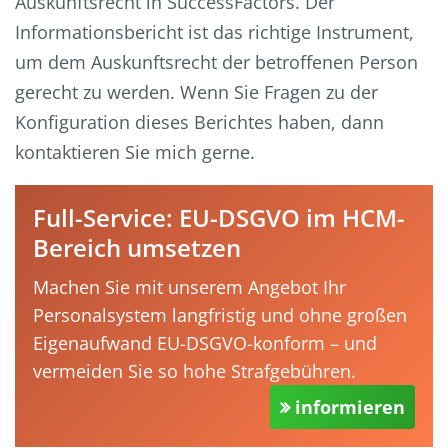
Auskunftsrecht in SuccessFactors. Der
Informationsbericht ist das richtige Instrument,
um dem Auskunftsrecht der betroffenen Person
gerecht zu werden. Wenn Sie Fragen zu der
Konfiguration dieses Berichtes haben, dann
kontaktieren Sie mich gerne.
Full-Service: EU-DSGVO im HCM-
Bereich umsetzen
Machen Sie mit unserem Angebot Ihr
Personalsystem langfristig und ohne großen
Eigenaufwand EU-DSGVO-konform – und
vermeiden Sie so hohe Strafgebühren.
informieren