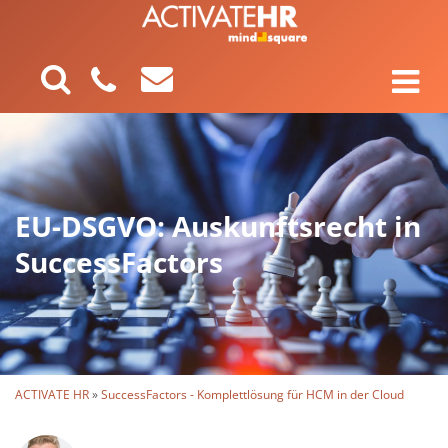
EU-DSGVO: Auskunftsrecht in
SuccessFactors
ACTIVATE HR
»
SuccessFactors - Komplettlösung für HCM in der Cloud