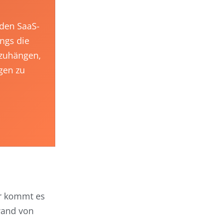
den SaaS-
ngs die
nzuhängen,
gen zu
er kommt es
wand von