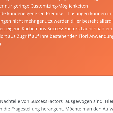
er nur geringe Customizing-Möglichkeiten
de kundeneigene On Premise – Lösungen können in 
gen nicht mehr genutzt werden (Hier besteht allerdi
eit eigene Kacheln ins SuccessFactors Launchpad ei
ort aus Zugriff auf Ihre bestehenden Fiori Anwendun
)
 und Nachteile von SuccessFactors ausgewogen sind. Hi
n an die Fragestellung herangeht. Möchte man den Auf