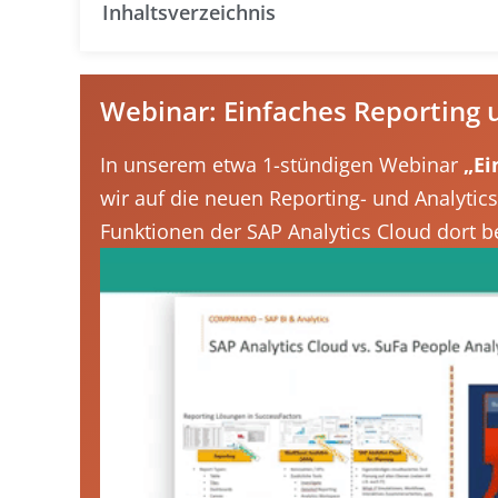
Inhaltsverzeichnis
Webinar: Einfaches Reporting u
In unserem etwa 1-stündigen Webinar
„Ei
wir auf die neuen Reporting- und Analytic
Funktionen der SAP Analytics Cloud dort ber