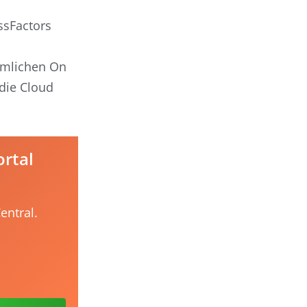
ssFactors
mmlichen On
die Cloud
ortal
entral.