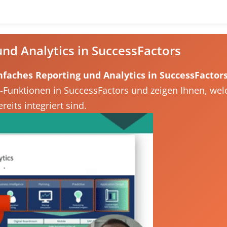
nd Analytics in SuccessFactors
nfaches Reporting und Analytics in SuccessFactor
s-Funktionen in SuccessFactors und zeigen Ihnen, wel
eits integriert sind.