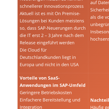
auf Date
schnellerer Innovationsprozess
Sicherhe
Aktuell ist es mit On Premise-
als die v
Lösungen bei Kunden meistens
unbegrün
so, dass SAP-Neuerungen durch
Insbeson
die IT erst 2 – 3 Jahre nach dem
hochsens
Release eingeführt werden
Die Cloud für
Deutschlandkunden liegt in
Europa und nicht in den USA
Vorteile von SaaS-
Anwendungen im SAP-Umfeld
Geringere Betriebskosten
Einfachere Bereitstellung und
Nachtei
Integration
Häufig ge