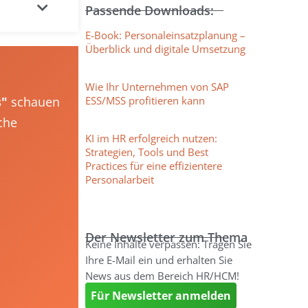
Passende Downloads:
E-Book: Personaleinsatzplanung –
Überblick und digitale Umsetzung
Wie Ihr Unternehmen von SAP
s"
schauen
ESS/MSS profitieren kann
che
KI im HR erfolgreich nutzen:
Strategien, Tools und Best
Practices für eine effizientere
Personalarbeit
Der Newsletter zum Thema
Keine Inhalte verpassen: Tragen Sie
Ihre E-Mail ein und erhalten Sie
News aus dem Bereich HR/HCM!
Für Newsletter anmelden