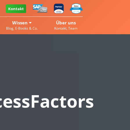
Kontakt
Wissen
Über uns
Blog, E-Books & Co.
Kontakt, Team
cessFactors