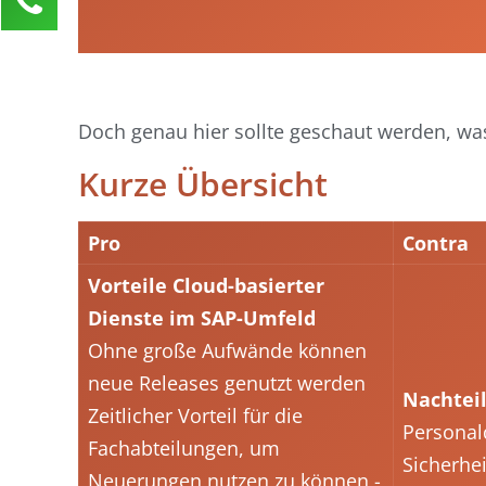
Nadja Messer
Kundenservice
0211 946 285 72-45
nadja.messer@activate-hr.de
Doch genau hier sollte geschaut werden, wa
Kurze Übersicht
Ihre Anfrage
Pro
Contra
Vorteile Cloud-basierter
Dienste im SAP-Umfeld
Ohne große Aufwände können
neue Releases genutzt werden
Nachteil
Zeitlicher Vorteil für die
Personal
Fachabteilungen, um
Sicherhe
Neuerungen nutzen zu können -