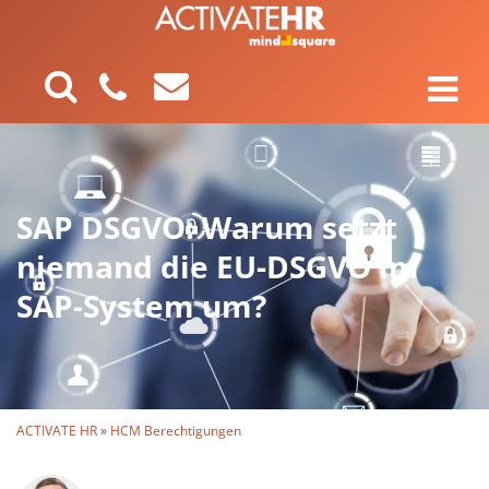
SAP DSGVO: Warum setzt
niemand die EU-DSGVO im
SAP-System um?
ACTIVATE HR
»
HCM Berechtigungen