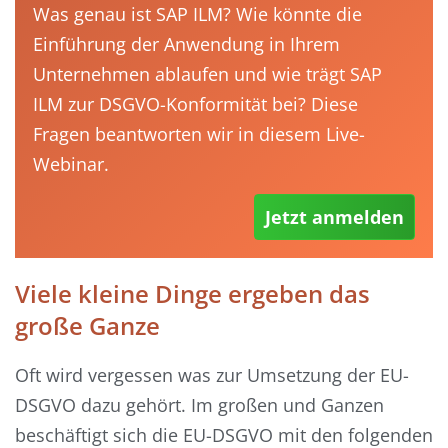
Was genau ist SAP ILM? Wie könnte die
Einführung der Anwendung in Ihrem
Unternehmen ablaufen und wie trägt SAP
ILM zur DSGVO-Konformität bei? Diese
Fragen beantworten wir in diesem Live-
Webinar.
Jetzt anmelden
Viele kleine Dinge ergeben das
große Ganze
Oft wird vergessen was zur Umsetzung der EU-
DSGVO dazu gehört. Im großen und Ganzen
beschäftigt sich die EU-DSGVO mit den folgenden