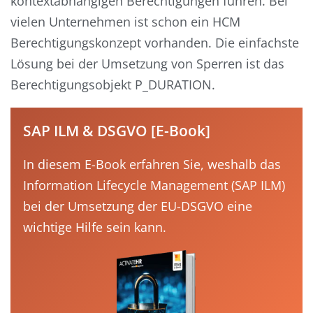
kontextabhängigen Berechtigungen führen. Bei
vielen Unternehmen ist schon ein HCM
Berechtigungskonzept vorhanden. Die einfachste
Lösung bei der Umsetzung von Sperren ist das
Berechtigungsobjekt P_DURATION.
SAP ILM & DSGVO [E-Book]
In diesem E-Book erfahren Sie, weshalb das
Information Lifecycle Management (SAP ILM)
bei der Umsetzung der EU-DSGVO eine
wichtige Hilfe sein kann.