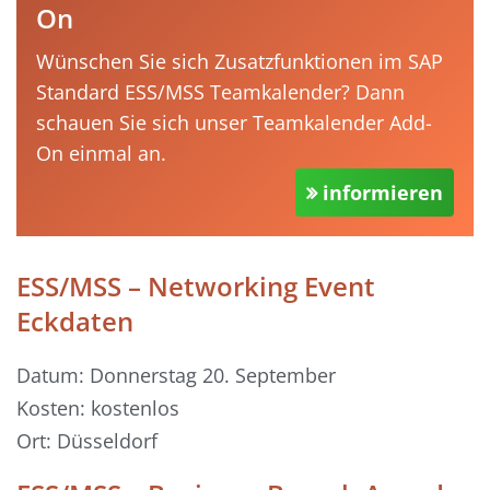
On
Wünschen Sie sich Zusatzfunktionen im SAP
Standard ESS/MSS Teamkalender? Dann
schauen Sie sich unser Teamkalender Add-
On einmal an.
informieren
ESS/MSS – Networking Event
Eckdaten
Datum: Donnerstag 20. September
Kosten: kostenlos
Ort: Düsseldorf