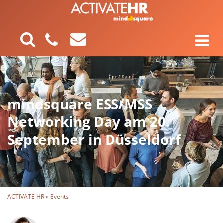
mindsquare ESS/MSS
Networking Day am 20.
September in Düsseldorf
ACTIVATE HR
»
Events