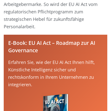
Arbeitgebermarke. So wird der EU AI Act vom
regulatorischen Pflichtprogramm zum
strategischen Hebel für zukunftsfähige
Personalarbeit.
E-Book: EU AI Act – Roadmap zur AI
Governance
Erfahren Sie, wie der EU AI Act Ihnen hilft,
Künstliche Intelligenz sicher und
rechtskonform in Ihrem Unternehmen zu
integrieren.