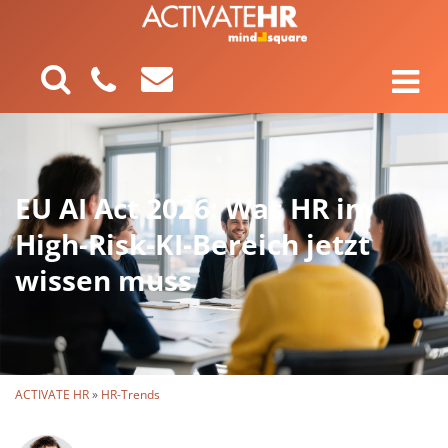
EU AI Act 2026: Was HR im
High-Risk-KI-Bereich jetzt
wissen muss
ACTIVATE HR
»
HR-Trends