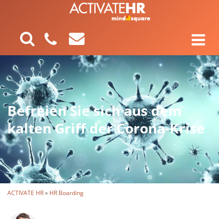
Befreien Sie sich aus dem
kalten Griff der Corona-Krise
ACTIVATE HR
»
HR Boarding