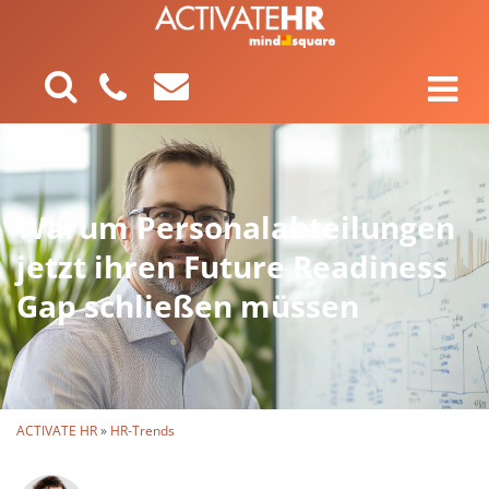
Warum Personalabteilungen
jetzt ihren Future Readiness
Gap schließen müssen
ACTIVATE HR
»
HR-Trends