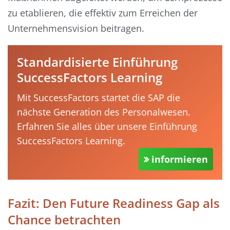
zu etablieren, die effektiv zum Erreichen der
Unternehmensvision beitragen.
Standardisierte Einführung
SuccessFactors Learning
Mit SuccessFactors startet die SAP die
nächste Generation des Personalwesen.
Erfahren Sie alles über unsere Einführung
SuccessFactors Learning.
informieren
Fazit: Den Future Readiness Gap als
Chance betrachten