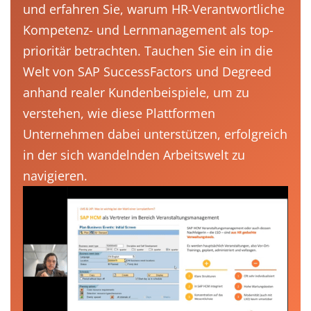
und erfahren Sie, warum HR-Verantwortliche
Kompetenz- und Lernmanagement als top-
prioritär betrachten. Tauchen Sie ein in die
Welt von SAP SuccessFactors und Degreed
anhand realer Kundenbeispiele, um zu
verstehen, wie diese Plattformen
Unternehmen dabei unterstützen, erfolgreich
in der sich wandelnden Arbeitswelt zu
navigieren.