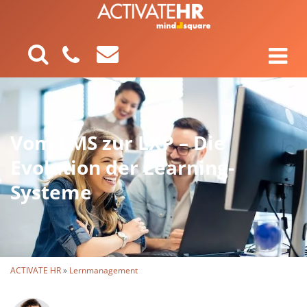
Vom LMS zur LXP – Die
Evolution der Learning-
Systeme
ACTIVATE HR
»
Lernmanagement