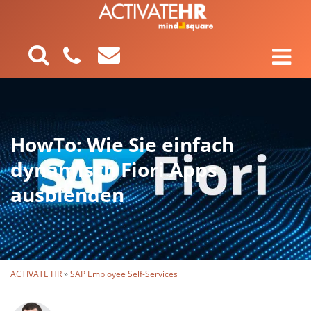
HowTo: Wie Sie einfach
dynamisch Fiori Apps
ausblenden
ACTIVATE HR
»
SAP Employee Self-Services