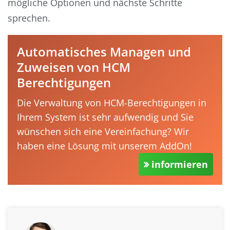
mögliche Optionen und nächste Schritte
sprechen.
Automatisches Managen und
Zuweisen von HCM
Berechtigungen
Die Verwaltung von HCM-Berechtigungen in
Ihrem System ist sehr aufwendig und Sie
wünschen sich eine Vereinfachung? Wir
haben eine Lösung mit unserem AddOn!
informieren