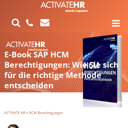
E-Book SAP HCM
Berechtigungen: Wie Sie sich
für die richtige Methode
entscheiden
ACTIVATE HR
»
HCM Berechtigungen