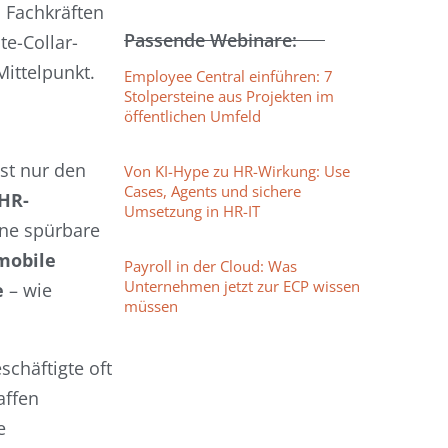
n Fachkräften
Passende Webinare:
e-Collar-
ittelpunkt.
Employee Central einführen: 7
Stolpersteine aus Projekten im
öffentlichen Umfeld
ist nur den
Von KI-Hype zu HR-Wirkung: Use
Cases, Agents und sichere
 HR-
Umsetzung in HR-IT
ine spürbare
mobile
Payroll in der Cloud: Was
Unternehmen jetzt zur ECP wissen
e
– wie
müssen
chäftigte oft
affen
e