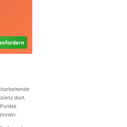
 anfordern
Mitarbeitende
zienz dort,
 Punkte
können: