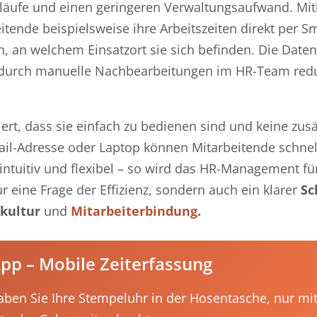
läufe und einen geringeren Verwaltungsaufwand. Mith
itende beispielsweise ihre Arbeitszeiten direkt per 
, an welchem Einsatzort sie sich befinden. Die Daten
durch manuelle Nachbearbeitungen im HR-Team redu
rt, dass sie einfach zu bedienen sind und keine zusä
il-Adresse oder Laptop können Mitarbeitende schnel
tuitiv und flexibel – so wird das HR-Management für
r eine Frage der Effizienz, sondern auch ein klarer
Sc
kultur
und
Mitarbeiterbindung
.
p – Mobile Zeiterfassung
aben Sie Ihre Stempeluhr in der Hosentasche, nur mi