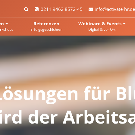
0211 9462 8572-45
info@activate-hr.de
en
Referenzen
Webinare & Events
rkshops
Erfolgsgeschichten
Digital & vor Ort
Lösungen für Bl
ird der Arbeitsa