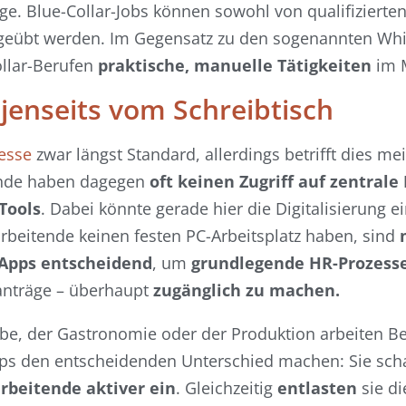
ege. Blue-Collar-Jobs können sowohl von qualifizierte
sgeübt werden. Im Gegensatz zu den sogenannten Whit
ollar-Berufen
praktische, manuelle Tätigkeiten
im M
e jenseits vom Schreibtisch
esse
zwar längst Standard, allerdings betrifft dies me
tende haben dagegen
oft keinen Zugriff auf zentrale
Tools
. Dabei könnte gerade hier die Digitalisierung e
arbeitende keinen festen PC-Arbeitsplatz haben, sind
 Apps entscheidend
, um
grundlegende HR-Prozess
anträge – überhaupt
zugänglich zu machen.
be, der Gastronomie oder der Produktion arbeiten Bes
pps den entscheidenden Unterschied machen: Sie sch
rbeitende aktiver ein
. Gleichzeitig
entlasten
sie di