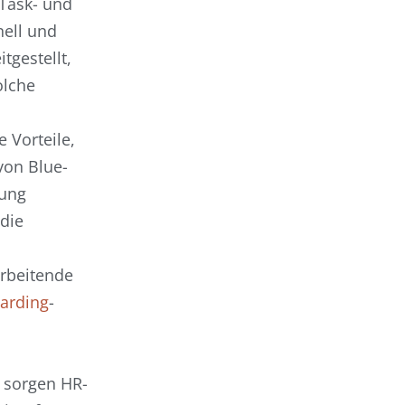
 Task- und
ell und
tgestellt,
olche
e Vorteile,
von Blue-
zung
 die
rbeitende
arding
-
 sorgen HR-