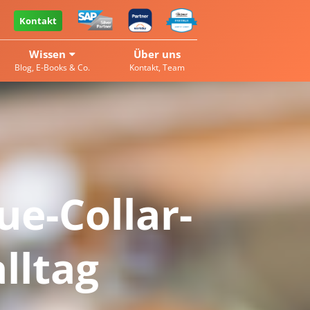
Kontakt
Wissen
Über uns
Blog, E-Books & Co.
Kontakt, Team
ue-Collar-
lltag