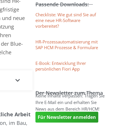
 sind HR-
Passende Downloads:
fristige
Checkliste: Wie gut sind Sie auf
n und neue
eine neue HR-Software
ätzung
vorbereitet?
ihren
HR-Prozessautomatisierung mit
 der Blue-
SAP HCM Prozesse & Formulare
elche
E-Book: Entwicklung Ihrer
persönlichen Fiori App
Der Newsletter zum Thema
Keine Inhalte verpassen: Tragen Sie
Ihre E-Mail ein und erhalten Sie
News aus dem Bereich HR/HCM!
iche Arbeit
Für Newsletter anmelden
ion, im Bau,