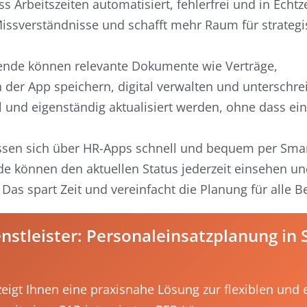
s Arbeitszeiten automatisiert, fehlerfrei und in Echtze
issverständnisse und schafft mehr Raum für strateg
ende können relevante Dokumente wie Verträge,
der App speichern, digital verwalten und unterschre
l und eigenständig aktualisiert werden, ohne dass e
ssen sich über HR-Apps schnell und bequem per Sm
de können den aktuellen Status jederzeit einsehen un
as spart Zeit und vereinfacht die Planung für alle Be
enstleister: Personaleinsatzplanung in 
eigt Ihnen eine praxisnahe Lösung zur flexiblen und e