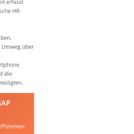
it erfasst
ische HR-
iben.
in Umweg über
artphone
d die
teiligten.
SAP
ffizienten