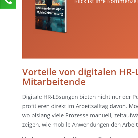
Klick ist Ihre Kommenze
Nadja Messer
Kundenservice
0211 946 285 72-45
nadja.messer@activate-hr.de
Ihre Anfrage
Vorteile von digitalen HR-
Mitarbeitende
Digitale HR-Lösungen bieten nicht nur der P
profitieren direkt im Arbeitsalltag davon. M
wo bislang viele Prozesse manuell, zeitaufw
zeigen, wie mobile Anwendungen den Arbeits