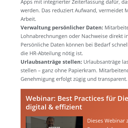
Apps mit integrierter Zeiterfassung dafür, das
werden. Das reduziert Aufwand, vermeidet M
Arbeit.
Verwaltung persönlicher Daten:
Mitarbeit
Lohnabrechnungen oder Nachweise direkt in 
Persönliche Daten können bei Bedarf schnel
die HR-Abteilung nötig ist.
Urlaubsanträge stellen:
Urlaubsanträge la
stellen – ganz ohne Papierkram. Mitarbeiten
Genehmigung erfolgt zügig und transparent. D
Webinar: Best Practices für Di
digital & effizient
Dieses Webinar z