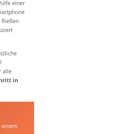
ilfe einer
Smartphone
 fließen
ziert
tzliche
l
 alle
hritt in
t einem