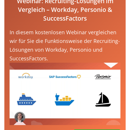
Webinar: Recruiting-Lösungen im
Vergleich – Workday, Personio &
SuccessFactors
In diesem kostenlosen Webinar vergleichen
wir für Sie die Funktionsweise der Recruiting-
Lösungen von Workday, Personio und
SuccessFactors.