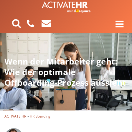
Wenn der Mitarbeiter geht:
Wie der optimale
Offboarding-Prozess aussieht
ACTIVATE HR
»
HR Boarding