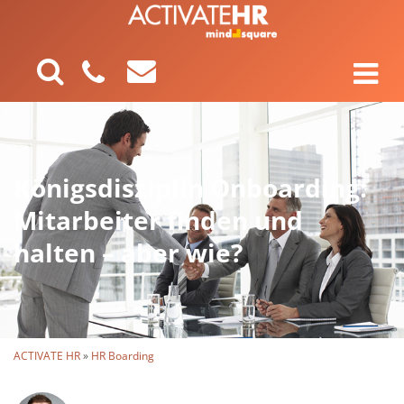
Königsdisziplin Onboarding:
Mitarbeiter finden und
halten – aber wie?
ACTIVATE HR
»
HR Boarding