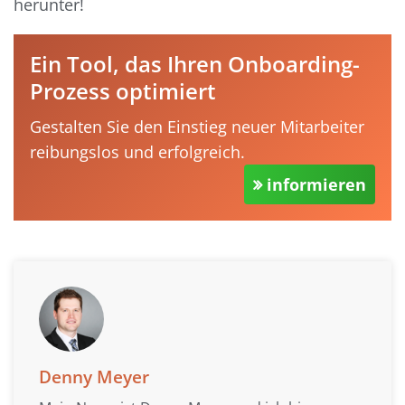
herunter!
Ein Tool, das Ihren Onboarding-
Prozess optimiert
Gestalten Sie den Einstieg neuer Mitarbeiter
reibungslos und erfolgreich.
informieren
Denny Meyer