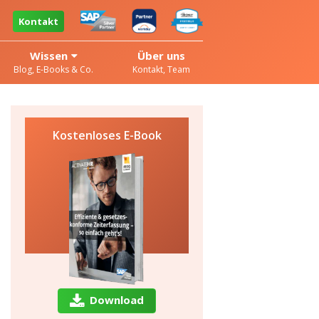
Kontakt
Wissen
Über uns
Blog, E-Books & Co.
Kontakt, Team
Kostenloses E-Book
Download