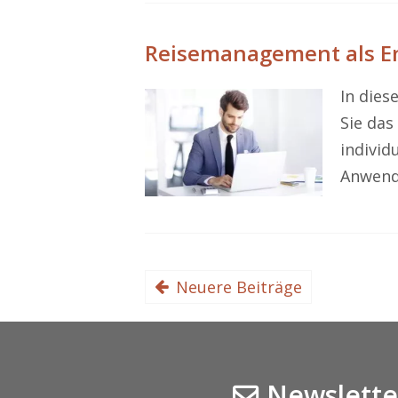
Reisemanagement als Em
In dies
Sie da
individ
Anwend
Neuere Beiträge
Newslette