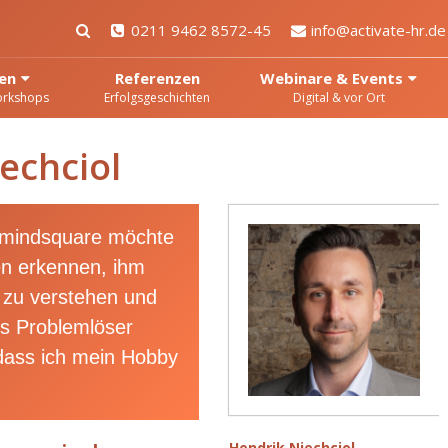
0211 9462 8572-45
info@activate-hr.de
en
Referenzen
Webinare & Events
orkshops
Erfolgsgeschichten
Digital & vor Ort
echciol
 mindsquare möchte
en erkennen, ihm
 zu verstehen und
ls Problemlöser
 dass ich mein Hobby
Hendrik Niechciol